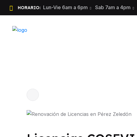
Lun-Vie 6am a 6pm
Sab 7am a 4pm
HORARIO: