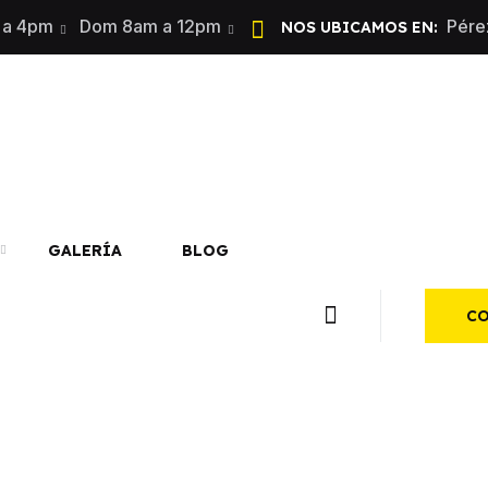
 a 4pm
Dom 8am a 12pm
Pére
NOS UBICAMOS EN:
GALERÍA
BLOG
C