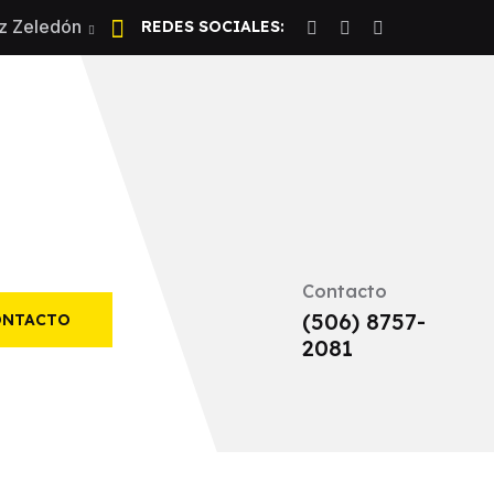
z Zeledón
REDES SOCIALES:
Contacto
(506) 8757-
ONTACTO
2081